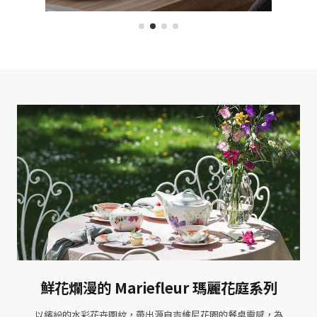
鮮花爛漫的 Mariefleur 瑪麗花庭系列
以繽紛的水彩花卉圖紋，帶出源自吉維尼花園的餐桌靈感，為