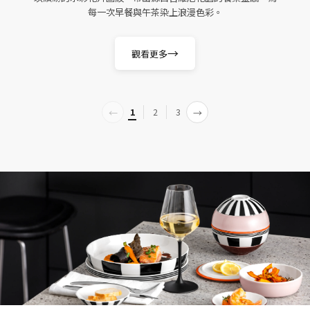
每一次早餐與午茶染上浪漫色彩。
→
觀看更多
←
→
1
2
3