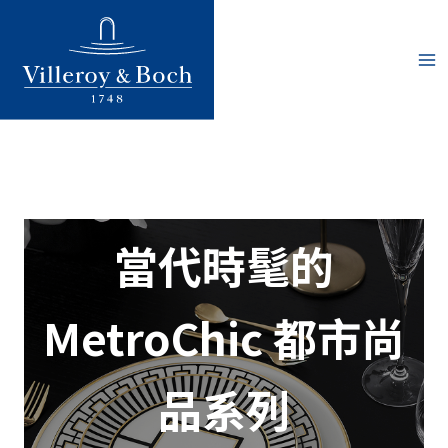
跳
至
主
要
內
容
當代時髦的
MetroChic 都市尚
品系列